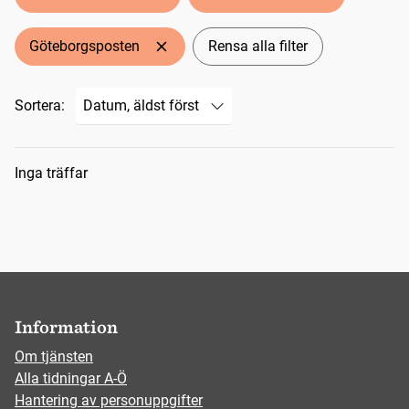
Göteborgsposten
Rensa alla filter
Sortera:
Sökresultat
Inga träffar
Information
Om tjänsten
Alla tidningar A-Ö
Hantering av personuppgifter