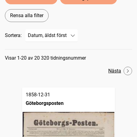
Rensa alla filter
Sortera:
Sökresultat
Visar 1-20 av 20 320 tidningsnummer
Nästa
1858-12-31
Göteborgsposten