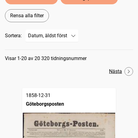
Rensa alla filter
Sortera:
Sökresultat
Visar 1-20 av 20 320 tidningsnummer
Nästa
1858-12-31
Göteborgsposten