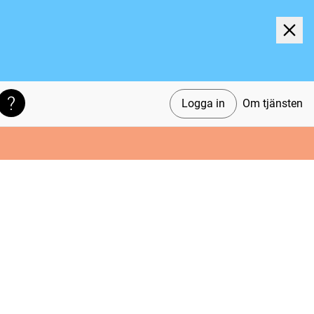
Logga in
Om tjänsten
Söktips