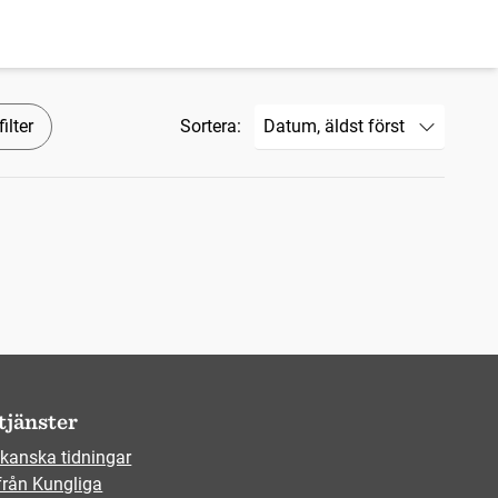
ilter
Sortera:
tjänster
kanska tidningar
från Kungliga