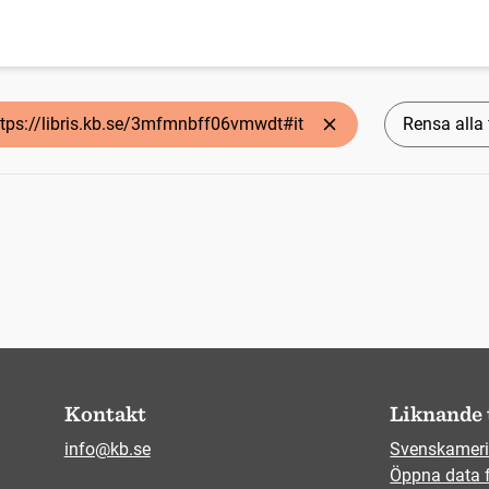
ttps://libris.kb.se/3mfmnbff06vmwdt#it
Rensa alla f
Kontakt
Liknande 
info@kb.se
Svenskameri
Öppna data 