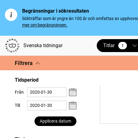
Begränsningar i sökresultaten
Sökträffar som är yngre än 100 år och omfattas av upphovsrät
mer om begränsningen.
Titlar
Svenska tidningar
1
vald
Filtrera
Tidsperiod
Från
Till
Applicera datum