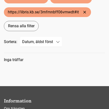
https://libris.kb.se/3mfmnbff06vmwdt#it
Rensa alla filter
Sortera:
Sökresultat
Inga träffar
Information
Om tjänsten