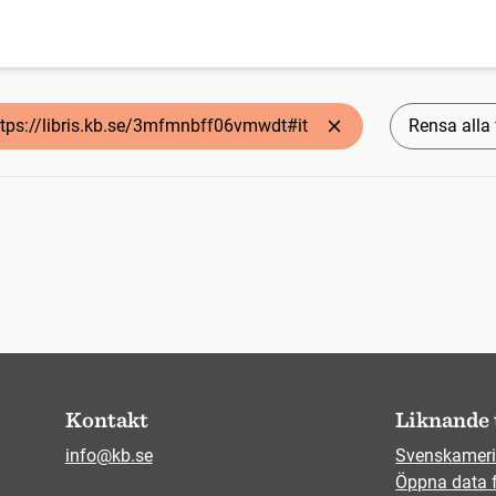
ttps://libris.kb.se/3mfmnbff06vmwdt#it
Rensa alla f
Kontakt
Liknande 
info@kb.se
Svenskameri
Öppna data 