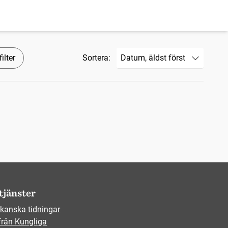
ilter
Sortera:
tjänster
kanska tidningar
från Kungliga