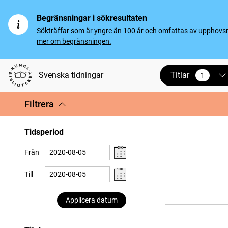
Begränsningar i sökresultaten
Sökträffar som är yngre än 100 år och omfattas av upphovsrät
mer om begränsningen.
Titlar
Svenska tidningar
1
vald
Filtrera
Tidsperiod
Från
Till
Applicera datum