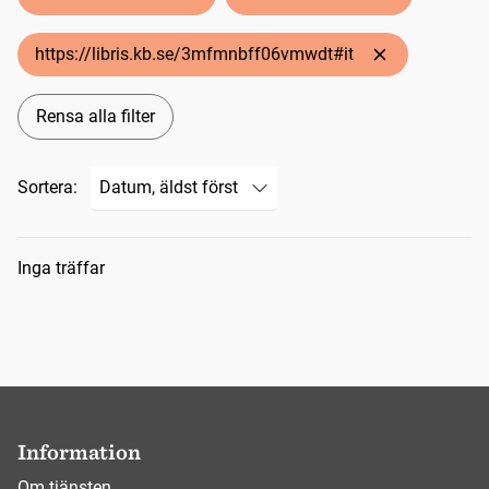
https://libris.kb.se/3mfmnbff06vmwdt#it
Rensa alla filter
Sortera:
Sökresultat
Inga träffar
Information
Om tjänsten