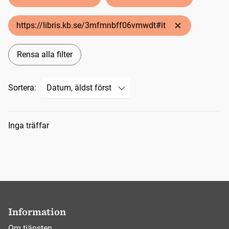
https://libris.kb.se/3mfmnbff06vmwdt#it
Rensa alla filter
Sortera:
Sökresultat
Inga träffar
Information
Om tjänsten