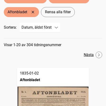
Aftonbladet
Rensa alla filter
Sortera:
Sökresultat
Visar 1-20 av 304 tidningsnummer
Nästa
1835-01-02
Aftonbladet