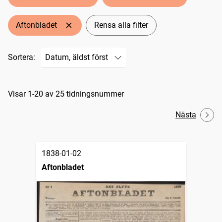
Aftonbladet
Rensa alla filter
Sortera:
Sökresultat
Visar 1-20 av 25 tidningsnummer
Nästa
1838-01-02
Aftonbladet