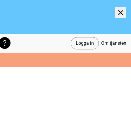
Logga in
Om tjänsten
Söktips