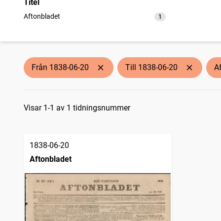
Titel
Aftonbladet
1
träffar
Från 1838-06-20
Till 1838-06-20
A
Sökresultat
Visar 1-1 av 1 tidningsnummer
1838-06-20
Aftonbladet