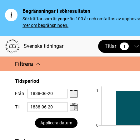
Begränsningar i sökresultaten
Sökträffar som är yngre än 100 år och omfattas av upphovsrät
mer om begränsningen.
Titlar
Svenska tidningar
1
vald
Filtrera
Tidsperiod
1
Från
Till
Applicera datum
0