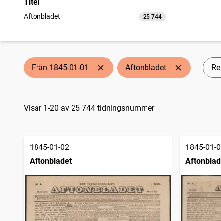
Titel
Aftonbladet
25 744
träffar
Från 1845-01-01
Aftonbladet
Ren
Sökresultat
Visar 1-20 av 25 744 tidningsnummer
1845-01-02
1845-01-0
Aftonbladet
Aftonblad