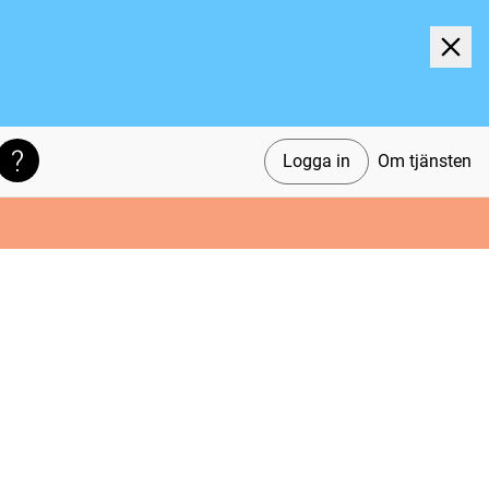
Logga in
Om tjänsten
Söktips