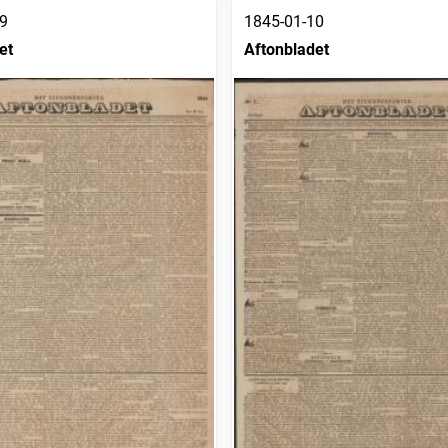
9
1845-01-10
et
Aftonbladet