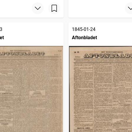
3
1845-01-24
et
Aftonbladet