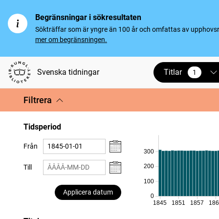
Begränsningar i sökresultaten
Sökträffar som är yngre än 100 år och omfattas av upphovsrät
mer om begränsningen.
Titlar
Svenska tidningar
1
vald
Filtrera
Tidsperiod
Från
300
200
Till
100
Applicera datum
0
1845
1851
1857
18