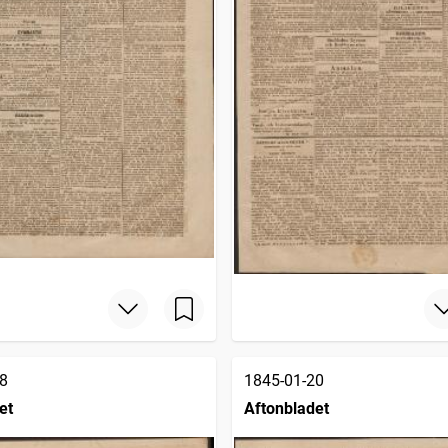
8
1845-01-20
et
Aftonbladet