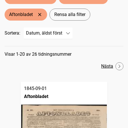
Aftonbladet
Rensa alla filter
Sortera:
Sökresultat
Visar 1-20 av 26 tidningsnummer
Nästa
1845-09-01
Aftonbladet