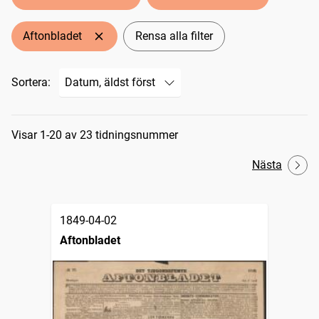
Aftonbladet
Rensa alla filter
Sortera:
Sökresultat
Visar 1-20 av 23 tidningsnummer
Nästa
1849-04-02
Aftonbladet