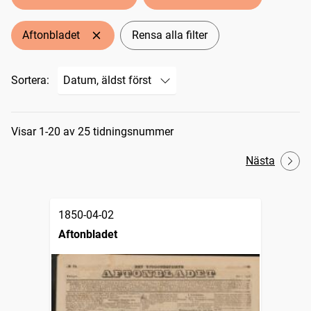
Aftonbladet
Rensa alla filter
Sortera:
Sökresultat
Visar 1-20 av 25 tidningsnummer
Nästa
1850-04-02
Aftonbladet