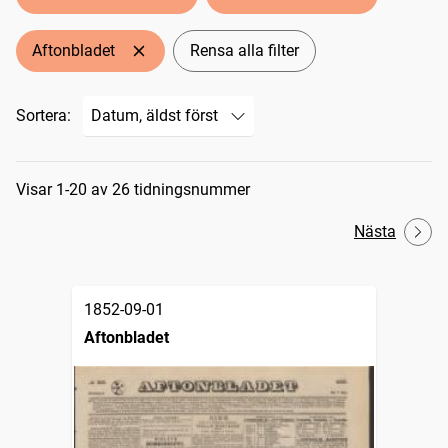
Aftonbladet
Rensa alla filter
Sortera:
Sökresultat
Visar 1-20 av 26 tidningsnummer
Nästa
1852-09-01
Aftonbladet