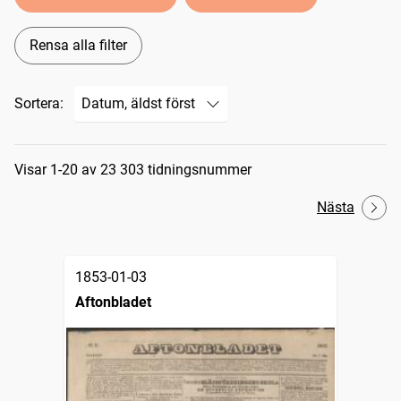
Rensa alla filter
Sortera:
Sökresultat
Visar 1-20 av 23 303 tidningsnummer
Nästa
1853-01-03
Aftonbladet