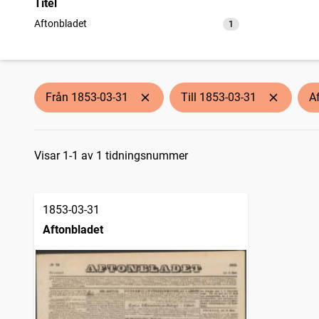
Titel
Aftonbladet
1
träffar
Från 1853-03-31
Till 1853-03-31
A
Sökresultat
Visar 1-1 av 1 tidningsnummer
1853-03-31
Aftonbladet