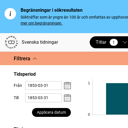
Begränsningar i sökresultaten
Sökträffar som är yngre än 100 år och omfattas av upphovsrät
mer om begränsningen.
Titlar
Svenska tidningar
1
vald
Filtrera
Tidsperiod
1
Från
Till
Applicera datum
0