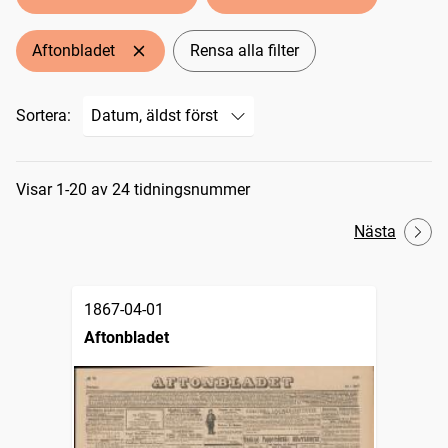
Aftonbladet
Rensa alla filter
Sortera:
Sökresultat
Visar 1-20 av 24 tidningsnummer
Nästa
1867-04-01
Aftonbladet