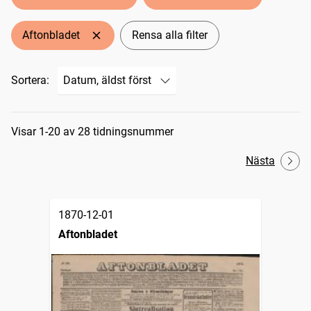
Aftonbladet
Rensa alla filter
Sortera:
Sökresultat
Visar 1-20 av 28 tidningsnummer
Nästa
1870-12-01
Aftonbladet