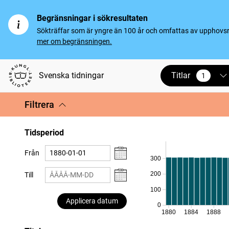
Begränsningar i sökresultaten
Sökträffar som är yngre än 100 år och omfattas av upphovsrät
mer om begränsningen.
Titlar
Svenska tidningar
1
vald
Filtrera
Tidsperiod
Från
300
200
Till
100
Applicera datum
0
1880
1884
1888