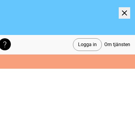
Logga in
Om tjänsten
Söktips