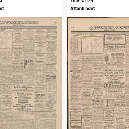
3
1880-01-24
et
Aftonbladet