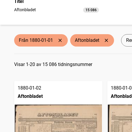
Titel
Aftonbladet
15 086
träffar
Från 1880-01-01
Aftonbladet
Ren
Sökresultat
Visar 1-20 av 15 086 tidningsnummer
1880-01-02
1880-01-0
Aftonbladet
Aftonblad