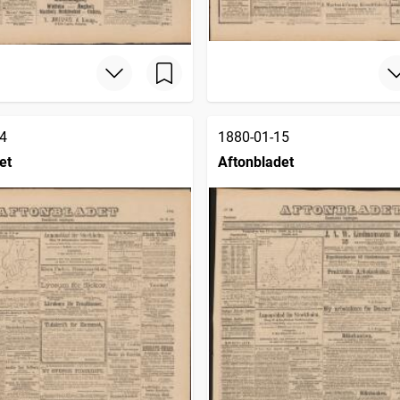
4
1880-01-15
et
Aftonbladet