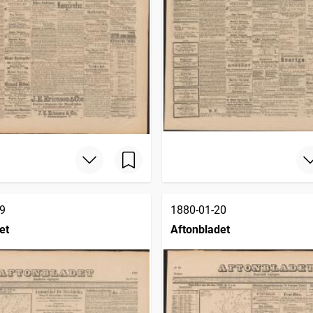
9
1880-01-20
et
Aftonbladet