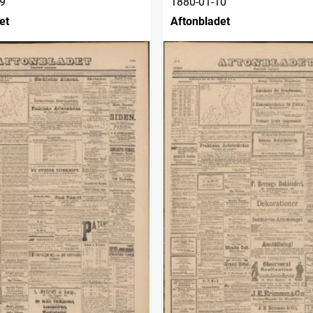
9
1880-01-10
et
Aftonbladet