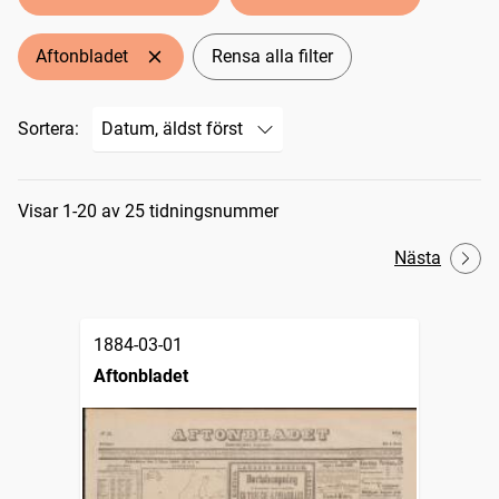
Aftonbladet
Rensa alla filter
Sortera:
Sökresultat
Visar 1-20 av 25 tidningsnummer
Nästa
1884-03-01
Aftonbladet