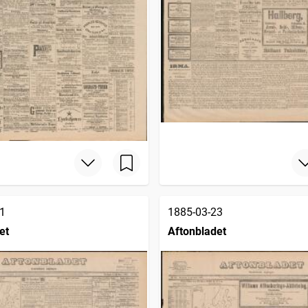
1
1885-03-23
et
Aftonbladet