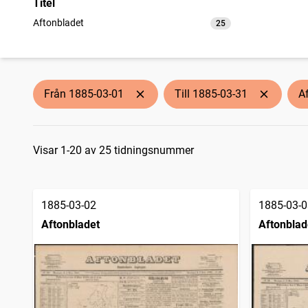
Titel
Aftonbladet
25
träffar
Från 1885-03-01
Till 1885-03-31
A
Sökresultat
Visar 1-20 av 25 tidningsnummer
1885-03-02
1885-03-0
Aftonbladet
Aftonblad