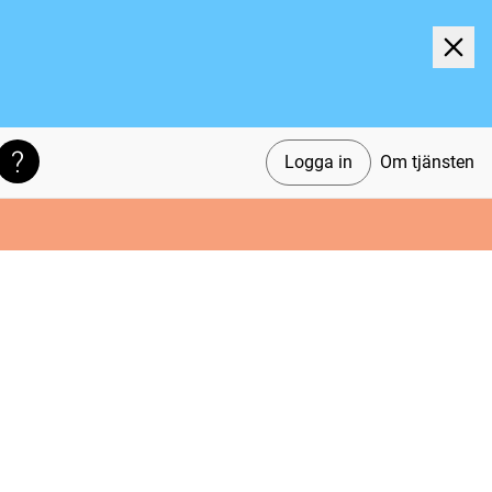
Logga in
Om tjänsten
Söktips