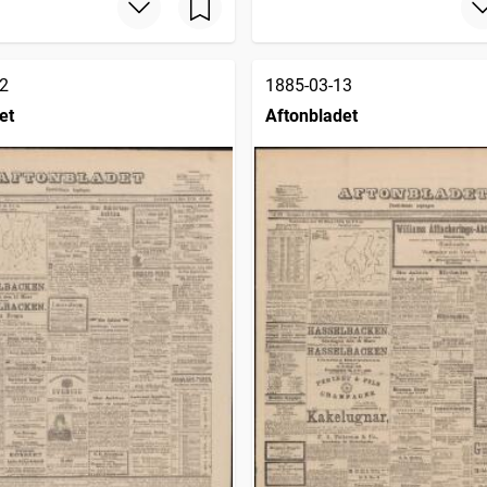
2
1885-03-13
et
Aftonbladet