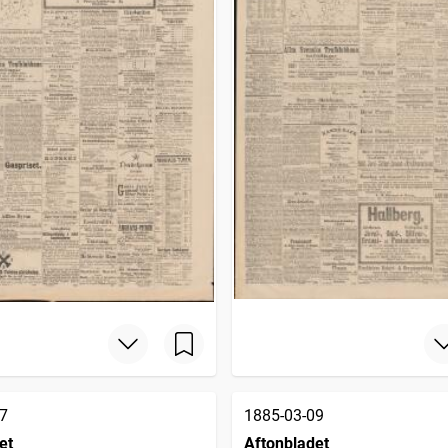
7
1885-03-09
et
Aftonbladet