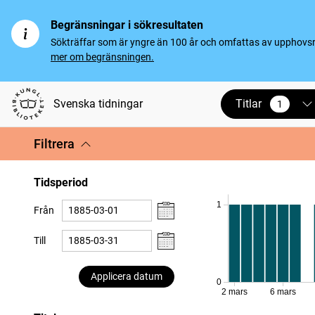
Begränsningar i sökresultaten
Sökträffar som är yngre än 100 år och omfattas av upphovsrät
mer om begränsningen.
Titlar
Svenska tidningar
1
vald
Filtrera
Tidsperiod
1
Från
Till
Applicera datum
0
2 mars
6 mars