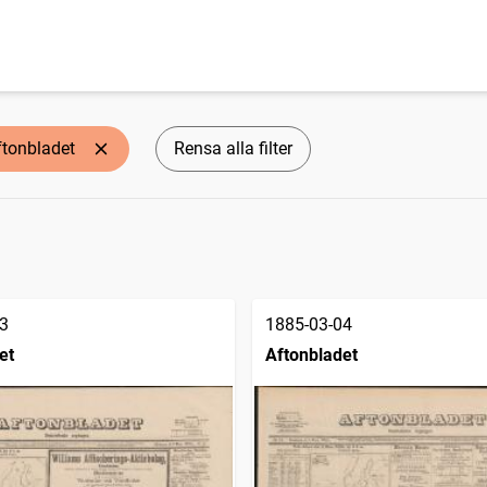
ftonbladet
Rensa alla filter
3
1885-03-04
et
Aftonbladet