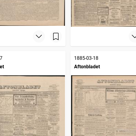
7
1885-03-18
et
Aftonbladet