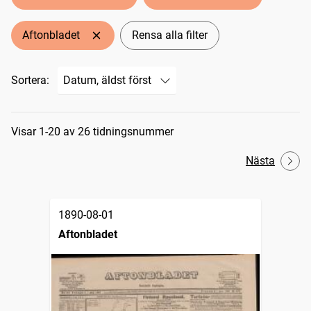
Aftonbladet
Rensa alla filter
Sortera:
Sökresultat
Visar 1-20 av 26 tidningsnummer
Nästa
1890-08-01
Aftonbladet