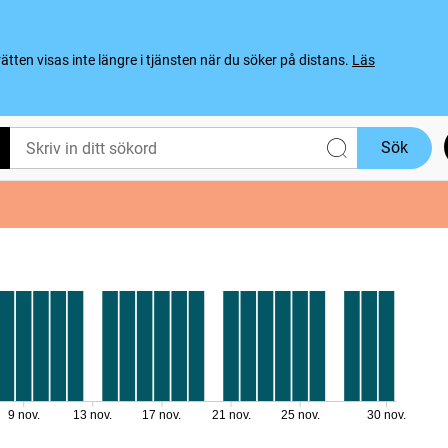
ten visas inte längre i tjänsten när du söker på distans.
Läs
Sök
9 nov.
13 nov.
17 nov.
21 nov.
25 nov.
30 nov.