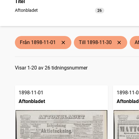
Titel
Aftonbladet
26
träffar
Från 1898-11-01
Till 1898-11-30
A
Sökresultat
Visar 1-20 av 26 tidningsnummer
1898-11-01
1898-11-0
Aftonbladet
Aftonblad