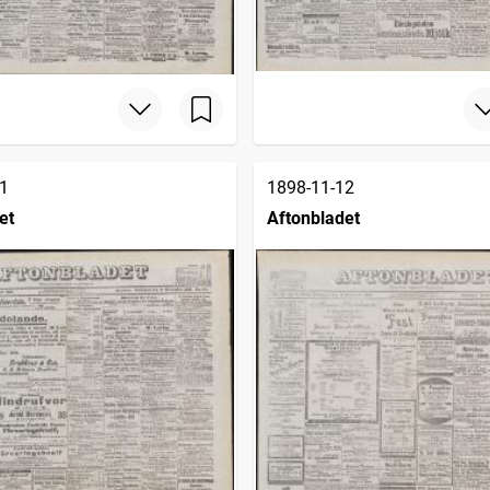
1
1898-11-12
et
Aftonbladet