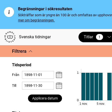
Begränsningar i sökresultaten
Sökträffar som är yngre än 100 år och omfattas av upphovsrät
mer om begränsningen.
Titlar
Svenska tidningar
1
vald
Filtrera
Tidsperiod
1
Från
Till
Applicera datum
0
1 nov.
5 nov.