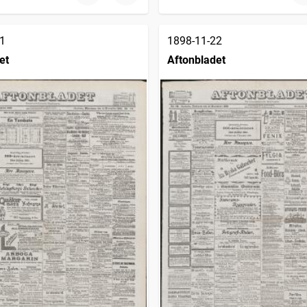
1
1898-11-22
et
Aftonbladet