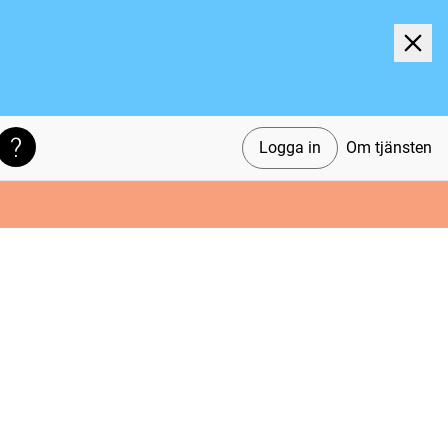
Logga in
Om tjänsten
Söktips