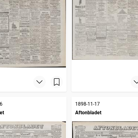
6
1898-11-17
et
Aftonbladet