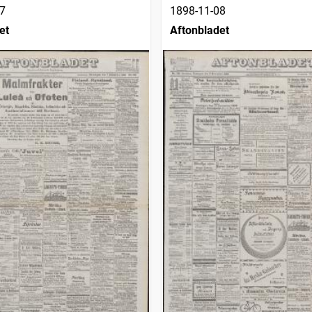
7
1898-11-08
et
Aftonbladet