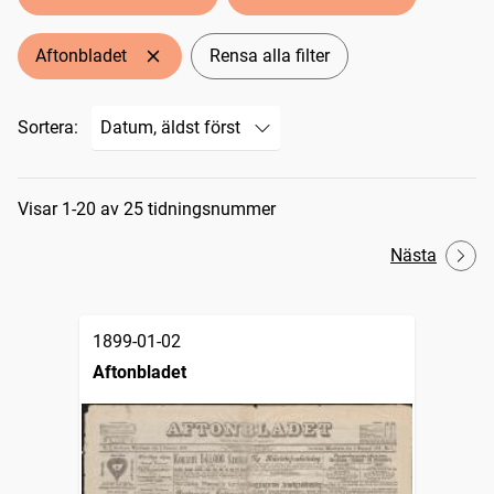
Aftonbladet
Rensa alla filter
Sortera:
Sökresultat
Visar 1-20 av 25 tidningsnummer
Nästa
1899-01-02
Aftonbladet