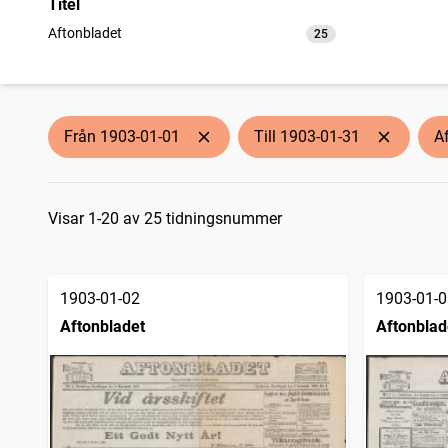
Titel
Aftonbladet
25
träffar
Från 1903-01-01
Till 1903-01-31
A
Sökresultat
Visar 1-20 av 25 tidningsnummer
1903-01-02
1903-01-0
Aftonbladet
Aftonblad