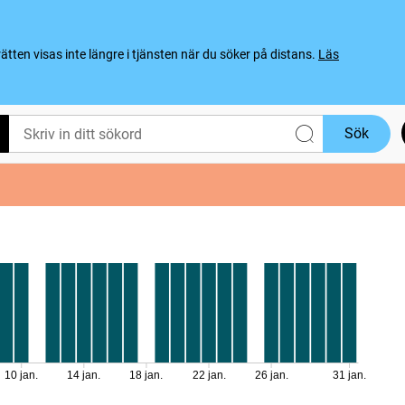
ten visas inte längre i tjänsten när du söker på distans.
Läs
Sök
10 jan.
14 jan.
18 jan.
22 jan.
26 jan.
31 jan.