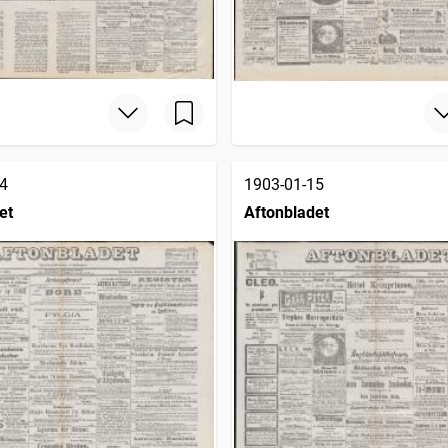
4
1903-01-15
et
Aftonbladet