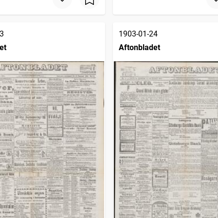
3
1903-01-24
et
Aftonbladet