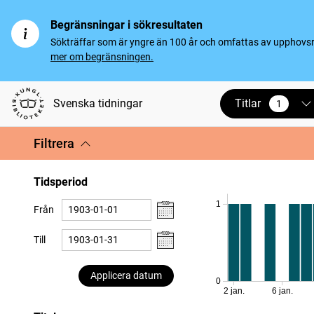
Begränsningar i sökresultaten
Sökträffar som är yngre än 100 år och omfattas av upphovsrät
mer om begränsningen.
Titlar
Svenska tidningar
1
vald
Filtrera
Tidsperiod
1
Från
Till
Applicera datum
0
2 jan.
6 jan.