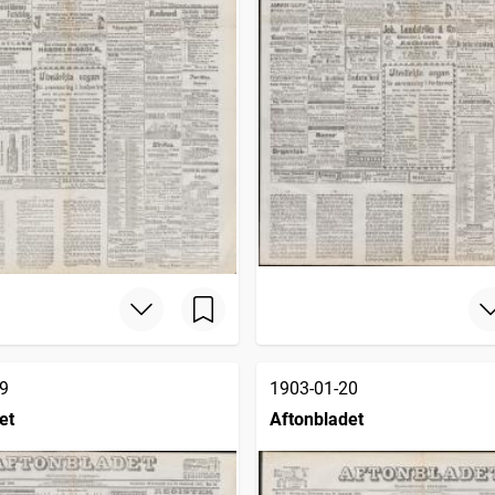
9
1903-01-20
et
Aftonbladet