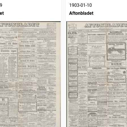
9
1903-01-10
et
Aftonbladet