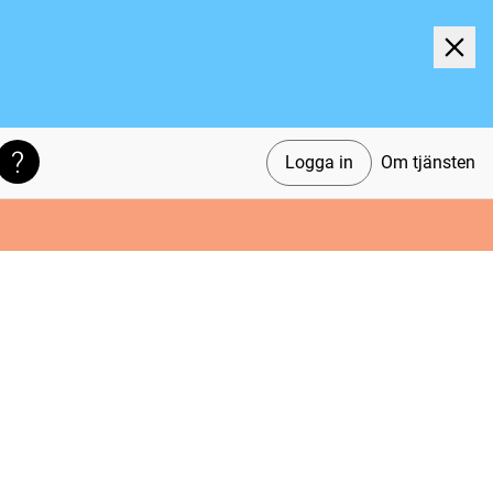
Logga in
Om tjänsten
Söktips