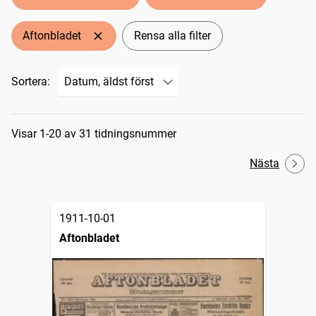
Aftonbladet
Rensa alla filter
Sortera:
Sökresultat
Visar 1-20 av 31 tidningsnummer
Nästa
1911-10-01
Aftonbladet