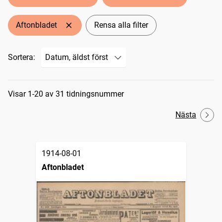
Aftonbladet
Rensa alla filter
Sortera:
Sökresultat
Visar 1-20 av 31 tidningsnummer
Nästa
1914-08-01
Aftonbladet