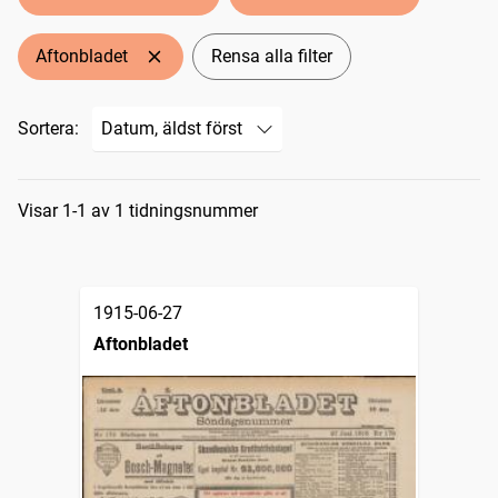
Aftonbladet
Rensa alla filter
Sortera:
Sökresultat
Visar 1-1 av 1 tidningsnummer
1915-06-27
Aftonbladet