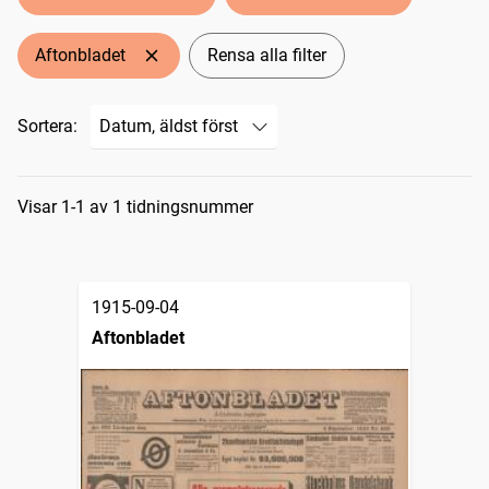
Aftonbladet
Rensa alla filter
Sortera:
Sökresultat
Visar 1-1 av 1 tidningsnummer
1915-09-04
Aftonbladet