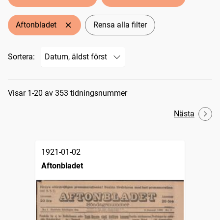
Aftonbladet
Rensa alla filter
Sortera:
Sökresultat
Visar 1-20 av 353 tidningsnummer
Nästa
1921-01-02
Aftonbladet