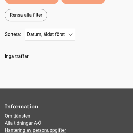
Rensa alla filter
Sortera:
Sökresultat
Inga träffar
Information
Om tjänsten
Alla tidningar A-Ö
Hantering av personuppgifter