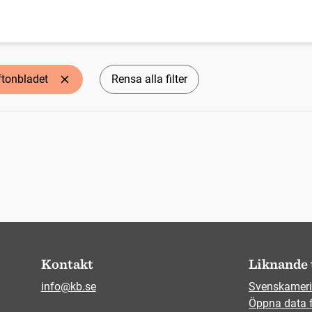
ftonbladet
Rensa alla filter
Kontakt
Liknande 
info@kb.se
Svenskameri
Öppna data 