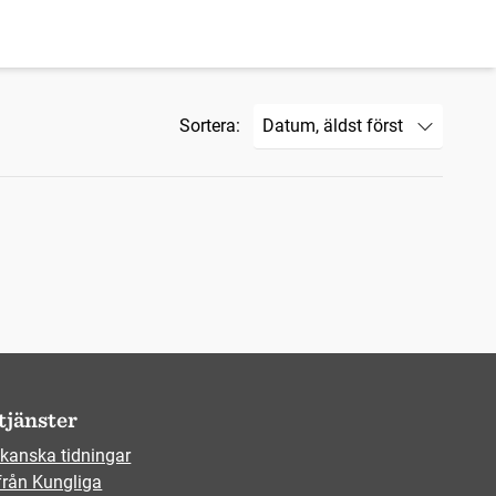
Sortera:
tjänster
kanska tidningar
från Kungliga