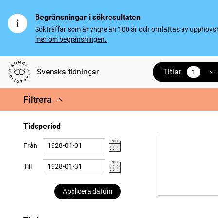
Begränsningar i sökresultaten
Sökträffar som är yngre än 100 år och omfattas av upphovsrät
mer om begränsningen.
Titlar
Svenska tidningar
1
vald
Filtrera
Tidsperiod
Från
Till
Applicera datum