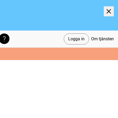
Logga in
Om tjänsten
Söktips