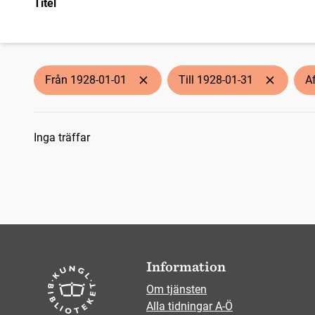
Titel
Från 1928-01-01
Till 1928-01-31
A
Sökresultat
Inga träffar
Information
Om tjänsten
Alla tidningar A-Ö