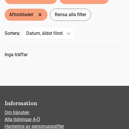
Aftonbladet
Rensa alla filter
Sortera:
Sökresultat
Inga träffar
Information
Om tjänsten
Alla tidningar A-Ö
Hantering av personuppgifter