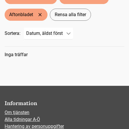
Aftonbladet
Rensa alla filter
Sortera:
Sökresultat
Inga träffar
Information
Om tjänsten
Alla tidningar A-Ö
Hantering av personuppgifter