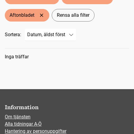
Aftonbladet
Rensa alla filter
Sortera:
Sökresultat
Inga träffar
Information
Om tjänsten
Alla tidningar A-Ö
Hantering av personuppgifter