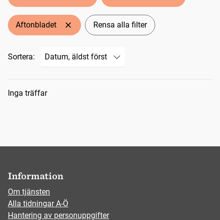
Aftonbladet
Rensa alla filter
Sortera:
Sökresultat
Inga träffar
Information
Om tjänsten
Alla tidningar A-Ö
Hantering av personuppgifter