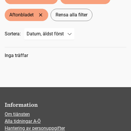
Aftonbladet
Rensa alla filter
Sortera:
Sökresultat
Inga träffar
Information
Om tjänsten
Alla tidningar A-Ö
Hantering av personuppgifter