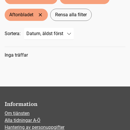
Aftonbladet
Rensa alla filter
Sortera:
Sökresultat
Inga träffar
Information
Om tjänsten
Alla tidningar A-Ö
Hantering av personuppgifter