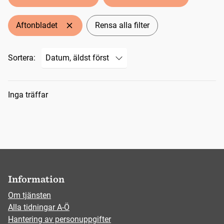
Aftonbladet
Rensa alla filter
Sortera:
Sökresultat
Inga träffar
Information
Om tjänsten
Alla tidningar A-Ö
Hantering av personuppgifter