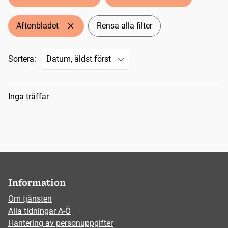
Aftonbladet
Rensa alla filter
Sortera:
Sökresultat
Inga träffar
Information
Om tjänsten
Alla tidningar A-Ö
Hantering av personuppgifter