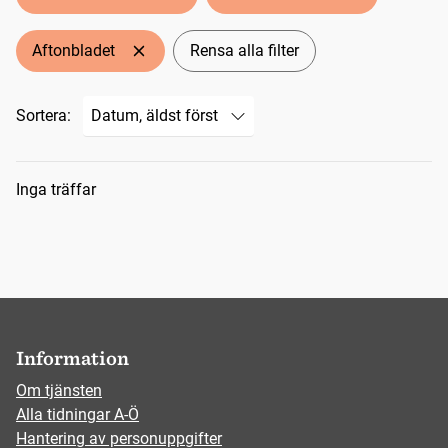
Aftonbladet
Rensa alla filter
Sortera:
Sökresultat
Inga träffar
Information
Om tjänsten
Alla tidningar A-Ö
Hantering av personuppgifter