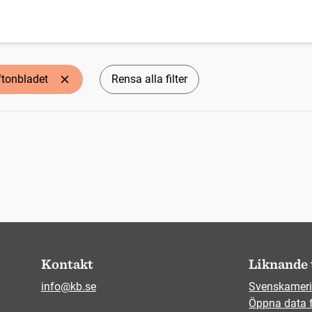
ftonbladet
Rensa alla filter
Kontakt
Liknande 
info@kb.se
Svenskameri
Öppna data 