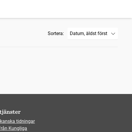
Sortera:
tjänster
kanska tidningar
från Kungliga