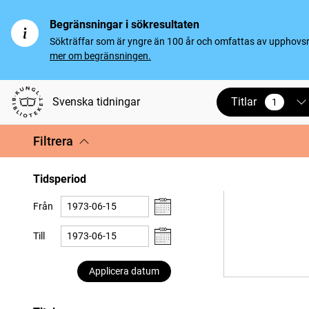
Begränsningar i sökresultaten
Sökträffar som är yngre än 100 år och omfattas av upphovsrät
mer om begränsningen.
Titlar
Svenska tidningar
1
vald
Filtrera
Tidsperiod
Från
Till
Applicera datum