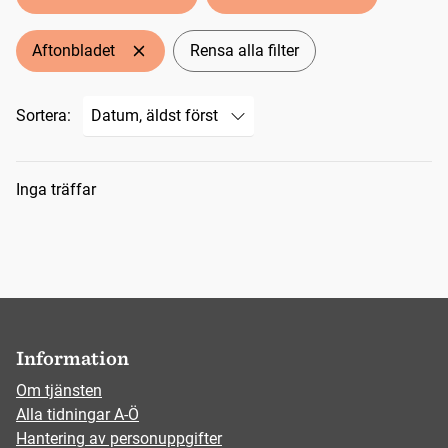
Aftonbladet
Rensa alla filter
Sortera:
Sökresultat
Inga träffar
Information
Om tjänsten
Alla tidningar A-Ö
Hantering av personuppgifter