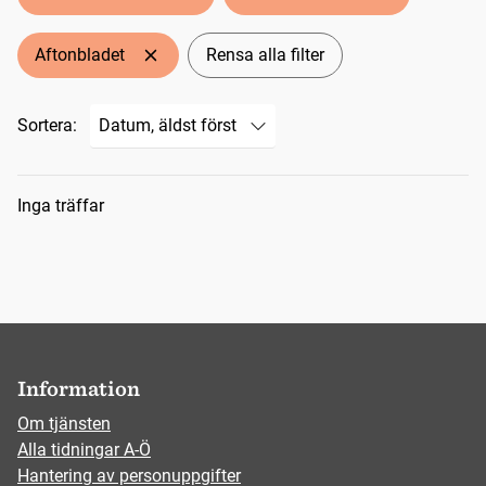
Aftonbladet
Rensa alla filter
Sortera:
Sökresultat
Inga träffar
Information
Om tjänsten
Alla tidningar A-Ö
Hantering av personuppgifter