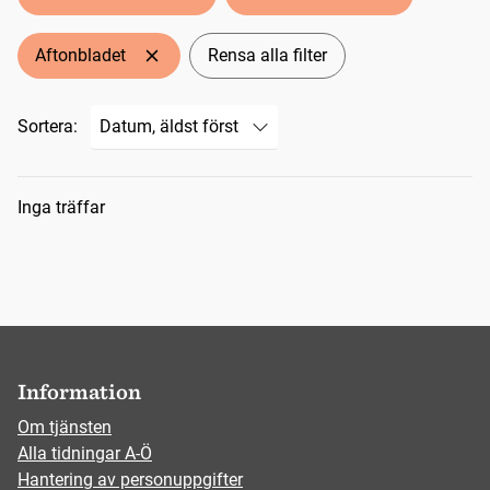
Aftonbladet
Rensa alla filter
Sortera:
Sökresultat
Inga träffar
Information
Om tjänsten
Alla tidningar A-Ö
Hantering av personuppgifter