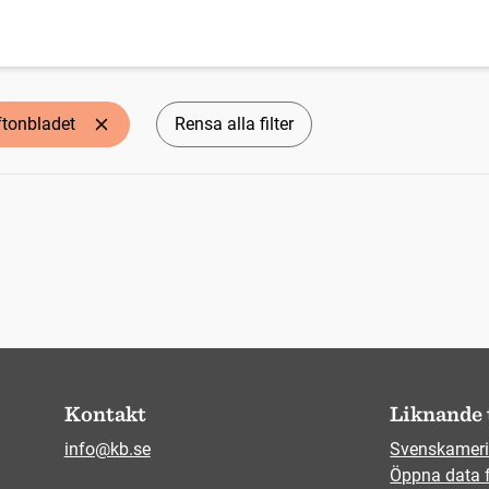
ftonbladet
Rensa alla filter
Kontakt
Liknande 
info@kb.se
Svenskameri
Öppna data 