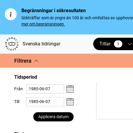
Begränsningar i sökresultaten
Sökträffar som är yngre än 100 år och omfattas av upphovsrät
mer om begränsningen.
Titlar
Svenska tidningar
1
vald
Filtrera
Tidsperiod
Från
Till
Applicera datum