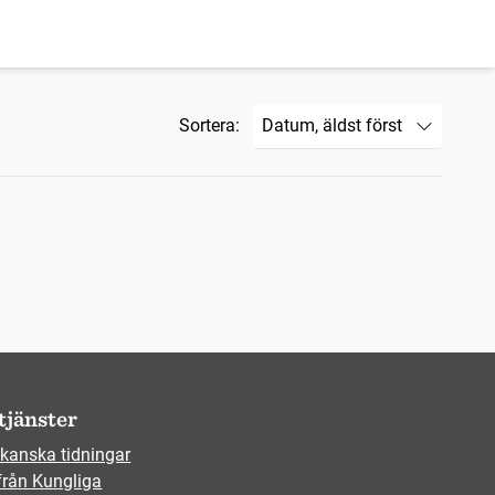
Sortera:
tjänster
kanska tidningar
från Kungliga