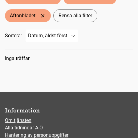
Aftonbladet
Rensa alla filter
Sortera:
Sökresultat
Inga träffar
Information
Om tjänsten
Alla tidningar A-Ö
Hantering av personuppgifter