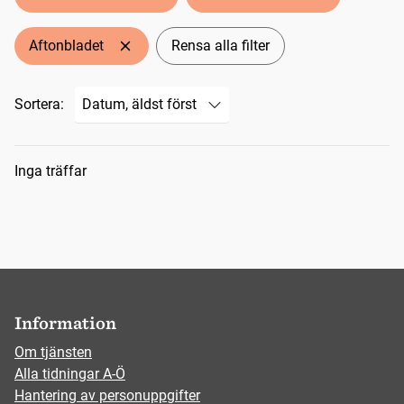
Aftonbladet
Rensa alla filter
Sortera:
Sökresultat
Inga träffar
Information
Om tjänsten
Alla tidningar A-Ö
Hantering av personuppgifter